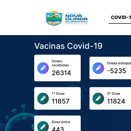
COVID-
Vacinas Covid-19
Doses
Doses estoqu
recebidas
-5235
26314
1ª Dose
2ª Dose
11857
11824
Dose única
443