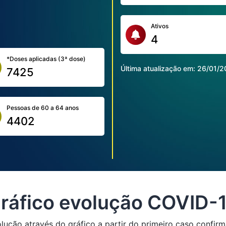
Ativos
4
*Doses aplicadas (3ª dose)
Última atualização em:
26/01/2
7425
Pessoas de 60 a 64 anos
4402
ráfico evolução COVID-
ução através do gráfico a partir do primeiro caso confirm