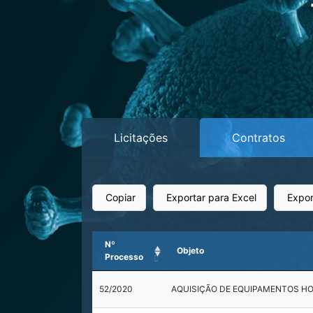
Licitações
Contratos
Copiar
Exportar para Excel
Expor
Nº
Objeto
Processo
52/2020
AQUISIÇÃO DE EQUIPAMENTOS H