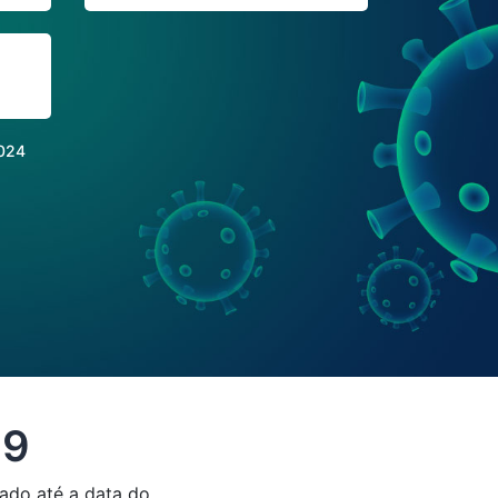
024
19
ado até a data do