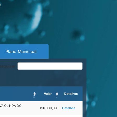
9
Plano Municipal
esquisar
Valor
Detalhes
VA OLINDA DO
196.000,00
Detalhes