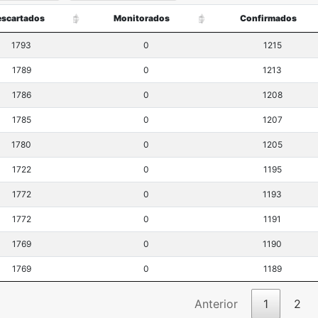
scartados
Monitorados
Confirmados
1793
0
1215
1789
0
1213
1786
0
1208
1785
0
1207
1780
0
1205
1722
0
1195
1772
0
1193
1772
0
1191
1769
0
1190
1769
0
1189
Anterior
1
2