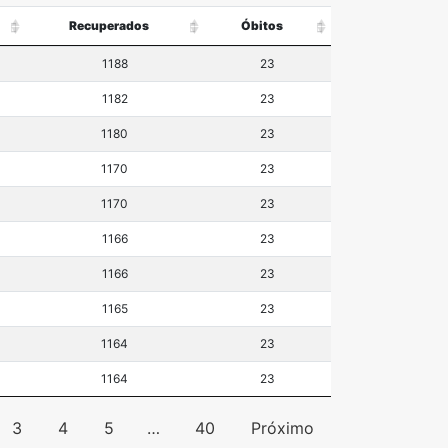
Recuperados
Óbitos
1188
23
1182
23
1180
23
1170
23
1170
23
1166
23
1166
23
1165
23
1164
23
1164
23
3
4
5
…
40
Próximo