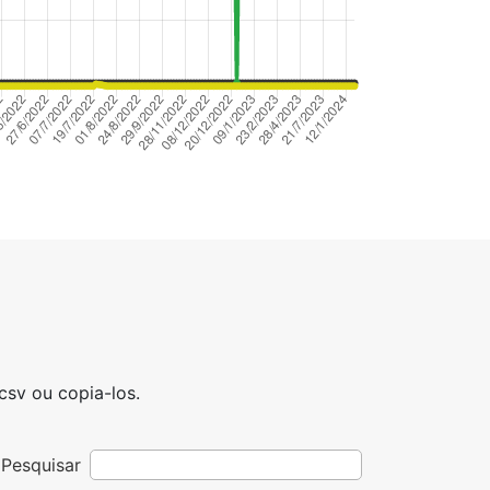
sv ou copia-los.
Pesquisar