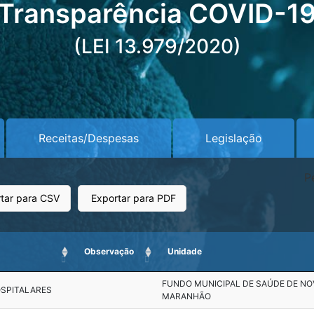
Transparência COVID-1
(LEI 13.979/2020)
Receitas/Despesas
Legislação
P
tar para CSV
Exportar para PDF
Observação
Unidade
FUNDO MUNICIPAL DE SAÚDE DE NO
OSPITALARES
MARANHÃO