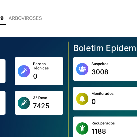
19
ARBOVIROSES
Boletim Epidem
Perdas
Suspeitos
e
Técnicas
3008
0
Monitorados
3ª Dose
0
7425
Recuperados
1188